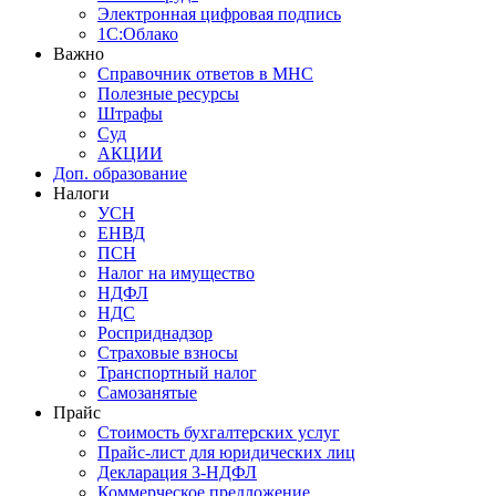
Электронная цифровая подпись
1С:Облако
Важно
Справочник ответов в МНС
Полезные ресурсы
Штрафы
Суд
АКЦИИ
Доп. образование
Налоги
УСН
ЕНВД
ПСН
Налог на имущество
НДФЛ
НДС
Росприднадзор
Страховые взносы
Транспортный налог
Самозанятые
Прайс
Стоимость бухгалтерских услуг
Прайс-лист для юридических лиц
Декларация 3-НДФЛ
Коммерческое предложение