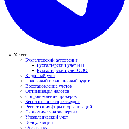
Услуги
Бухгалтерский аутсорсинг
Бухгалтерский учет ИП
Бухгалтерский учет ООО
Кадровый учет
Налоговый и финансовый аудит
Восстановление учетов
Оптимизация налогов
Сопровождение проверок
Бесплатный экспресс-аудит
Регистрация фирм и организаций
Экономическая экспертиза
Управленческий учет
Консультации
Оплата труда