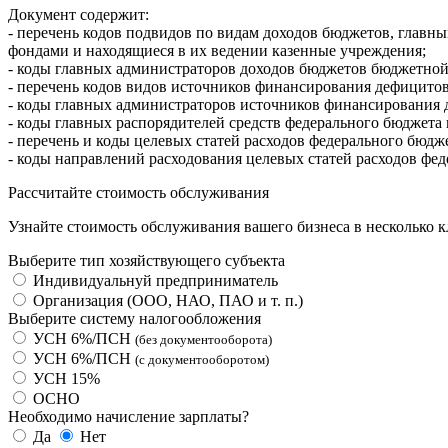
Документ содержит:
- перечень кодов подвидов по видам доходов бюджетов, глав
фондами и находящиеся в их ведении казенные учреждения;
- коды главных администраторов доходов бюджетов бюджетно
- перечень кодов видов источников финансирования дефицито
- коды главных администраторов источников финансирования
- коды главных распорядителей средств федерального бюджет
- перечень и коды целевых статей расходов федерального бюд
- коды направлений расходования целевых статей расходов ф
Рассчитайте стоимость обслуживания
Узнайте стоимость обслуживания вашего бизнеса в несколько 
Выберите тип хозяйствующего субъекта
Индивидуальнуй предприниматель
Организация (ООО, НАО, ПАО и т. п.)
Выберите систему налогообложения
УСН 6%
/ПСН
(без документооборота)
УСН 6%
/ПСН
(с документооборотом)
УСН 15%
ОСНО
Необходимо начисление зарплаты?
Да
Нет