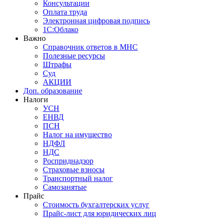
Консультации
Оплата труда
Электронная цифровая подпись
1С:Облако
Важно
Справочник ответов в МНС
Полезные ресурсы
Штрафы
Суд
АКЦИИ
Доп. образование
Налоги
УСН
ЕНВД
ПСН
Налог на имущество
НДФЛ
НДС
Росприднадзор
Страховые взносы
Транспортный налог
Самозанятые
Прайс
Стоимость бухгалтерских услуг
Прайс-лист для юридических лиц